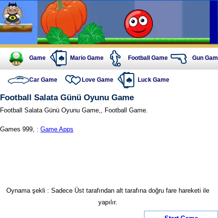
Game
Mario Game
Football Game
Gun Gam
Car Game
Love Game
Luck Game
Football Salata Günü Oyunu Game
Football Salata Günü Oyunu Game,, Football Game.
Games 999, :
Game Apps
Oynama şekli : Sadece Üst tarafından alt tarafına doğru fare hareketi ile
yapılır.